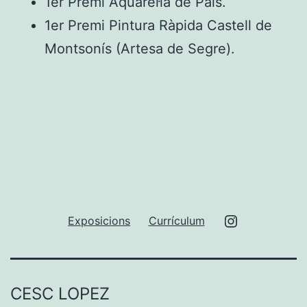
1er Premi Aquarel·la de Pals.
1er Premi Pintura Ràpida Castell de
Montsonís (Artesa de Segre).
Instagram
Exposicions
Currículum
del
pintor
CESC LOPEZ